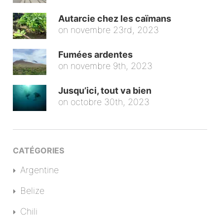
Autarcie chez les caïmans
on
novembre 23rd, 2023
Fumées ardentes
on
novembre 9th, 2023
Jusqu’ici, tout va bien
on
octobre 30th, 2023
CATÉGORIES
Argentine
Belize
Chili