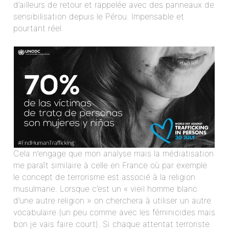
d’ailleurs de retour et rappelée avec des panneaux de
sensibilisation depuis le Pérou. Impensable et
pourtant réel.
Cela n’engage que mon analyse mais la médiatisation
me paraît similaire à celle en France où par exemple
le concept de terrorisme est associé à la religion
musulmane. Lorsque c’est un « vieil homme blanc
d’une autre religion » on cherchera à utiliser un autre
vocabulaire (un peu comme avec les féminicides mais
bon je vais faire court). Si chaque attentat terroriste