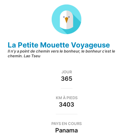
Aller
au
contenu
(Pressez
Entrée)
La Petite Mouette Voyageuse
Il n’y a point de chemin vers le bonheur, le bonheur c’est le
chemin. Lao Tseu
JOUR
365
KM À PIEDS
3403
PAYS EN COURS
Panama