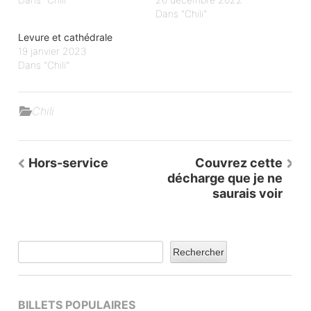
Dans "Chili"
Levure et cathédrale
19 janvier 2023
Dans "Chili"
Chili
Navigation
Hors-service
Couvrez cette
de
décharge que je ne
l’article
saurais voir
Rechercher
BILLETS POPULAIRES