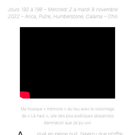
Jours 192 à 198 – Mercredi 2 à mardi 8 novembre
2022 – Arica, Putre, Humberstone, Calama – Chili
Ma musique « mémoire » du lieu avec le visionnage
de « Là-haut », une des plus poétiques séquences
d’animation que j’ai pu voir.
rrivé en pleine nuit, l’aperçu que m’offre