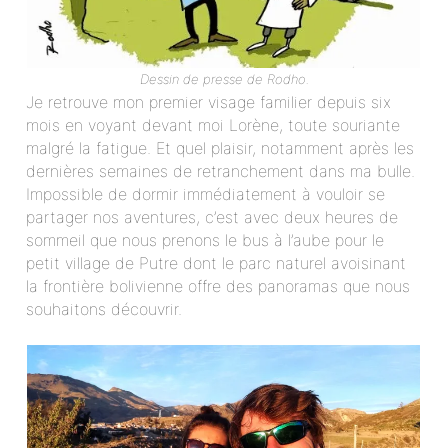
Dessin de presse de Rodho.
Je retrouve mon premier visage familier depuis six
mois en voyant devant moi Lorène, toute souriante
malgré la fatigue. Et quel plaisir, notamment après les
dernières semaines de retranchement dans ma bulle.
Impossible de dormir immédiatement à vouloir se
partager nos aventures, c’est avec deux heures de
sommeil que nous prenons le bus à l’aube pour le
petit village de Putre dont le parc naturel avoisinant
la frontière bolivienne offre des panoramas que nous
souhaitons découvrir.