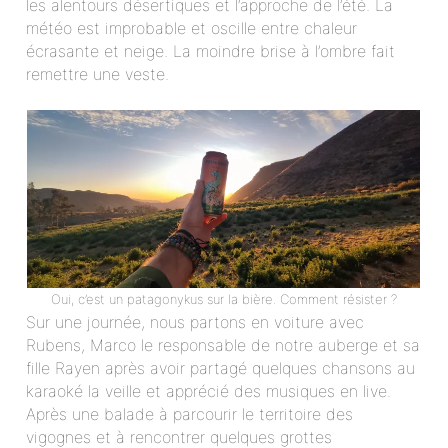
les alentours désertiques et l’approche de l’été. La
météo est improbable et oscille entre chaleur
écrasante et neige. La moindre brise à l’ombre fait
remettre une veste.
Oui, c’est un patagonykus sur la bière. Comment résister ?
Sur une journée, nous partons en voiture avec
Rubens, Marco le responsable de notre auberge et sa
fille Rayen après avoir partagé quelques chansons au
karaoké la veille et apprécié des musiques en live.
Après une balade à parcourir le territoire des
vigognes et à rencontrer quelques grottes