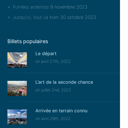
Fumées ardentes
9 novembre 2023
Jusqu’ici, tout va bien
30 octobre 2023
Billets populaires
Le départ
on
avril 27th, 2022
L’art de la seconde chance
on
juillet 2nd, 2022
Arrivée en terrain connu
on
avril 29th, 2022