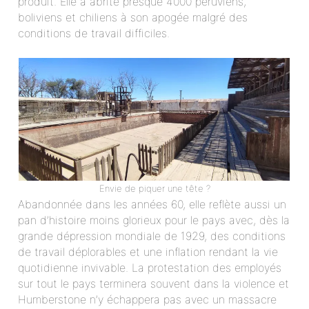
produit. Elle a abrité presque 4000 péruviens,
boliviens et chiliens à son apogée malgré des
conditions de travail difficiles.
Envie de piquer une tête ?
Abandonnée dans les années 60, elle reflète aussi un
pan d’histoire moins glorieux pour le pays avec, dès la
grande dépression mondiale de 1929, des conditions
de travail déplorables et une inflation rendant la vie
quotidienne invivable. La protestation des employés
sur tout le pays terminera souvent dans la violence et
Humberstone n’y échappera pas avec un massacre