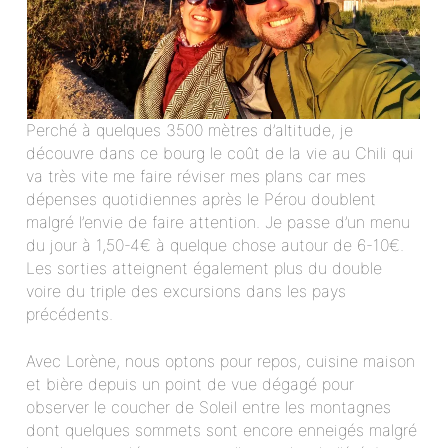
Perché à quelques 3500 mètres d’altitude, je
découvre dans ce bourg le coût de la vie au Chili qui
va très vite me faire réviser mes plans car mes
dépenses quotidiennes après le Pérou doublent
malgré l’envie de faire attention. Je passe d’un menu
du jour à 1,50-4€ à quelque chose autour de 6-10€.
Les sorties atteignent également plus du double
voire du triple des excursions dans les pays
précédents.
Avec Lorène, nous optons pour repos, cuisine maison
et bière depuis un point de vue dégagé pour
observer le coucher de Soleil entre les montagnes
dont quelques sommets sont encore enneigés malgré