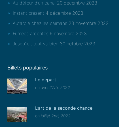
Au détour d’un canal
20 décembre 2023
Instant présent
4 décembre 2023
Autarcie chez les caïmans
23 novembre 2023
Fumées ardentes
9 novembre 2023
Jusqu’ici, tout va bien
30 octobre 2023
Billets populaires
Le départ
on
avril 27th, 2022
L’art de la seconde chance
on
juillet 2nd, 2022