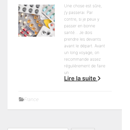
Une chose est sûre,
j’y passerai. Par
contre, si je peux y
passer en bonne
santé… Je dois
prendre les devants
avant le départ. Avant
un long voyage, on
recommande assez
régulièrement de faire
un …
Lire la suite
France