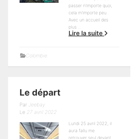
passer n’importe quoi,
cela m’importe peu.
Avec un accueil des
plus …
Lire la suite
Colombie
Le départ
Par
Jeebay
Le
27 avril 2022
Lundi 25 avril 2022, il
aura fallu me
retrouver seul devant