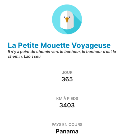
Aller
au
contenu
(Pressez
Entrée)
La Petite Mouette Voyageuse
Il n’y a point de chemin vers le bonheur, le bonheur c’est le
chemin. Lao Tseu
JOUR
365
KM À PIEDS
3403
PAYS EN COURS
Panama