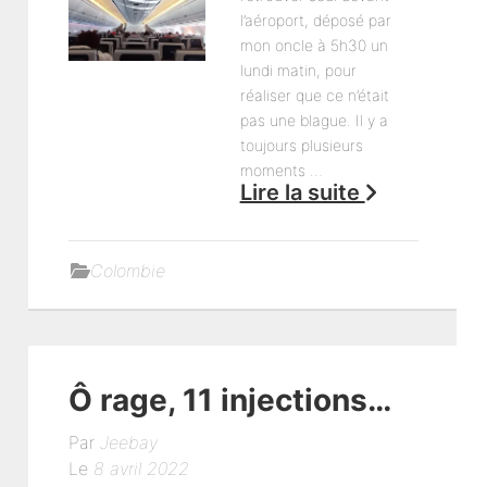
l’aéroport, déposé par
mon oncle à 5h30 un
lundi matin, pour
réaliser que ce n’était
pas une blague. Il y a
toujours plusieurs
moments …
Lire la suite
Colombie
Ô rage, 11 injections…
Par
Jeebay
Le
8 avril 2022