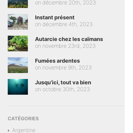
on
décembre 20th, 2023
Instant présent
on
décembre 4th, 2023
Autarcie chez les caïmans
on
novembre 23rd, 2023
Fumées ardentes
on
novembre 9th, 2023
Jusqu’ici, tout va bien
on
octobre 30th, 2023
CATÉGORIES
Argentine