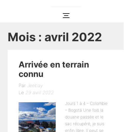
Mois :
avril 2022
Arrivée en terrain
connu
Par
Jeebay
Le
29 avril 2022
Jours 1 à 4 – Colombie
– Bogotá Une fois la
douane passée et le
sac récupéré, je suis
enfin libre. Il peut se