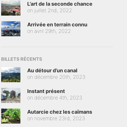
L’art de la seconde chance
on
juillet 2nd, 2022
Arrivée en terrain connu
on
avril 29th, 2022
BILLETS RÉCENTS
Au détour d’un canal
on
décembre 20th, 2023
Instant présent
on
décembre 4th, 2023
Autarcie chez les caïmans
on
novembre 23rd, 2023