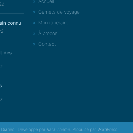
Accueil
022
Carnets de voyage
Mon itinéraire
rain connu
22
À propos
Contact
t des
22
s
23
l Diaries | Développé par
Rara Theme
. Propulsé par
WordPress
.