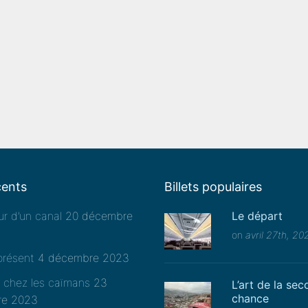
cents
Billets populaires
r d’un canal
20 décembre
Le départ
on
avril 27th, 20
présent
4 décembre 2023
e chez les caïmans
23
L’art de la se
chance
re 2023