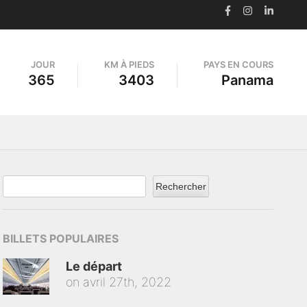
JOUR
KM À PIEDS
PAYS EN COURS
365
3403
Panama
Rechercher
BILLETS POPULAIRES
Le départ
on
avril 27th, 2022