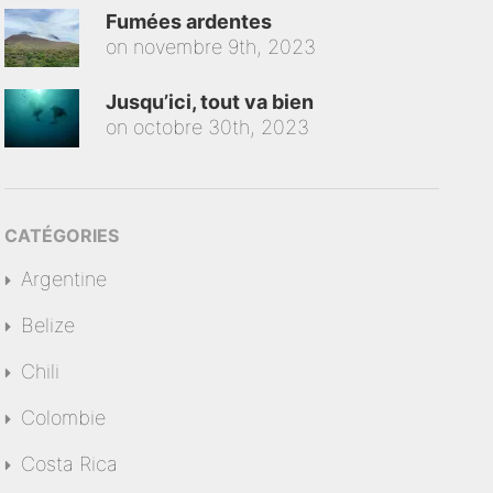
Fumées ardentes
on
novembre 9th, 2023
Jusqu’ici, tout va bien
on
octobre 30th, 2023
CATÉGORIES
Argentine
Belize
Chili
Colombie
Costa Rica