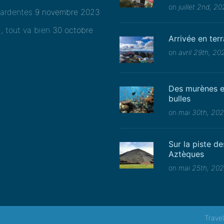
on
juillet 2nd, 2
ardentes
9 novembre 2023
i, tout va bien
30 octobre
Arrivée en ter
on
avril 29th, 20
Des murènes e
bulles
on
mai 30th, 20
Sur la piste de
Aztèques
on
mai 25th, 20
Trave