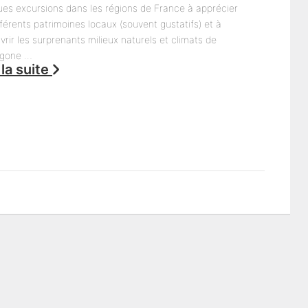
ues excursions dans les régions de France à apprécier
fférents patrimoines locaux (souvent gustatifs) et à
rir les surprenants milieux naturels et climats de
agone …
 la suite