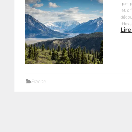
quelq
les di
découv
l’Hex
Lire
France