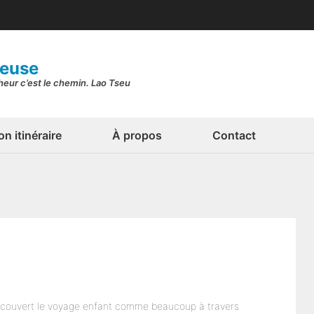
geuse
nheur c’est le chemin. Lao Tseu
n itinéraire
À propos
Contact
découvert le voyage enfant comme beaucoup à travers