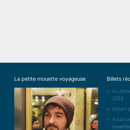
La petite mouette voyageuse
Billets ré
Au détou
2023
Instant 
Autarci
novemb