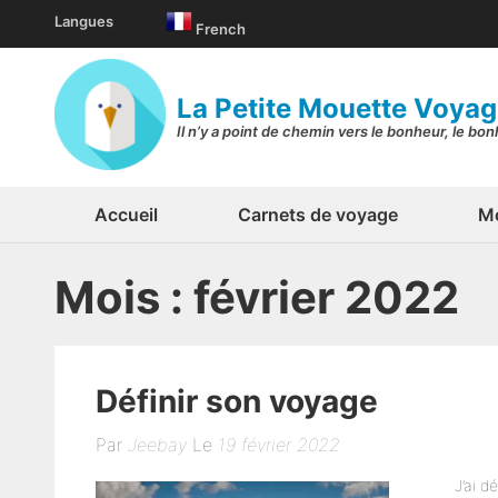
Aller
Langues
French
au
contenu
(Pressez
La Petite Mouette Voya
Entrée)
Il n’y a point de chemin vers le bonheur, le bo
Accueil
Carnets de voyage
Mo
Mois :
février 2022
Définir son voyage
Par
Jeebay
Le
19 février 2022
J’ai 