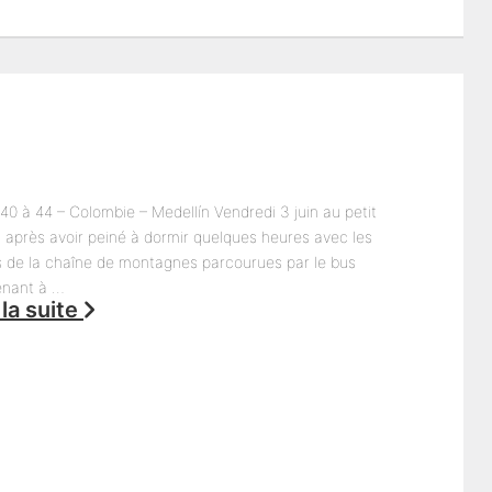
40 à 44 – Colombie – Medellín Vendredi 3 juin au petit
, après avoir peiné à dormir quelques heures avec les
s de la chaîne de montagnes parcourues par le bus
nant à …
 la suite