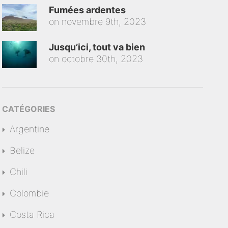
Fumées ardentes
on
novembre 9th, 2023
Jusqu’ici, tout va bien
on
octobre 30th, 2023
CATÉGORIES
Argentine
Belize
Chili
Colombie
Costa Rica