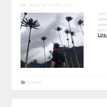
Par
Jeebay
Le
23 juillet 2022
Jours 
Salen
randon
parcs 
Lire
Colombie