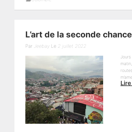
L’art de la seconde chance
Par
Jeebay
Le
2 juillet 2022
Jours 
matin
route
m’ame
Lire