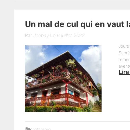
Un mal de cul qui en vaut 
Par
Jeebay
Le
6 juillet 2022
Jours 
Sacré 
remer
avent
Lire
Colombie