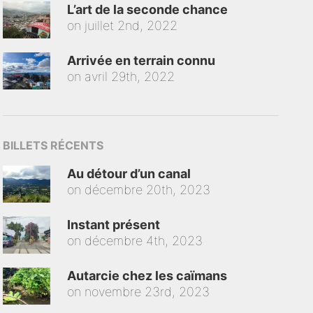
L’art de la seconde chance
on
juillet 2nd, 2022
Arrivée en terrain connu
on
avril 29th, 2022
BILLETS RÉCENTS
Au détour d’un canal
on
décembre 20th, 2023
Instant présent
on
décembre 4th, 2023
Autarcie chez les caïmans
on
novembre 23rd, 2023