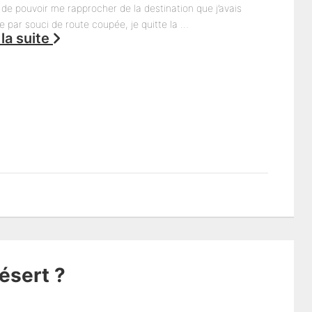
de pouvoir me rapprocher de la destination que j’avais
e par souci de route coupée, je quitte la …
 la suite
ésert ?