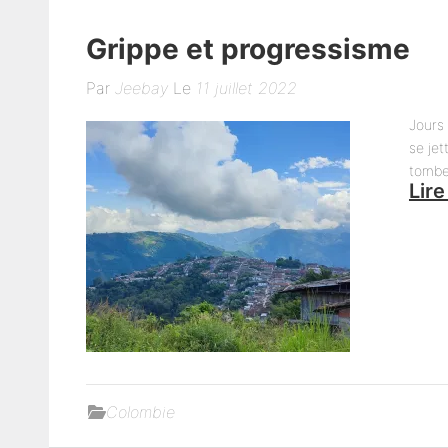
Grippe et progressisme
Par
Jeebay
Le
11 juillet 2022
Jours 
se jet
tombe
Lire
Colombie