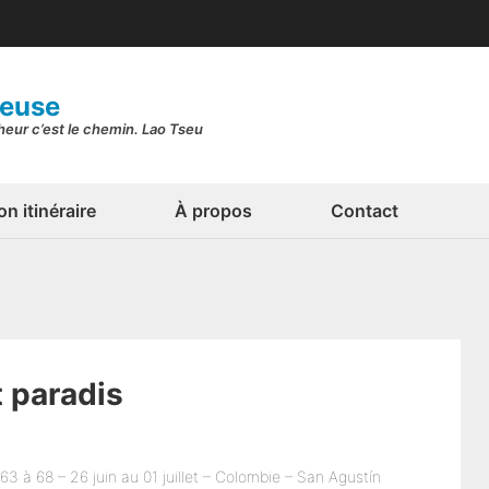
geuse
nheur c’est le chemin. Lao Tseu
n itinéraire
À propos
Contact
t paradis
63 à 68 – 26 juin au 01 juillet – Colombie – San Agustín