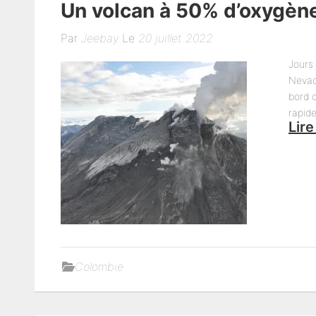
Un volcan à 50% d’oxygèn
Par
Jeebay
Le
20 juillet 2022
Jours
Nevado
bord 
rapid
Lire
Colombie