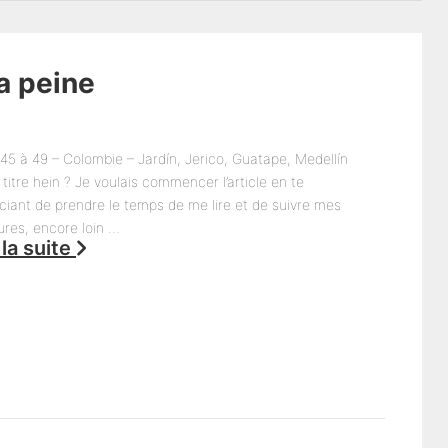
la peine
45 à 49 – Colombie – Jardín, Jerico, Guatape, Medellín
titre hein ? Je voulais commencer l’article en te
ciant de prendre le temps de me lire et de suivre mes
ures, encore loin …
 la suite