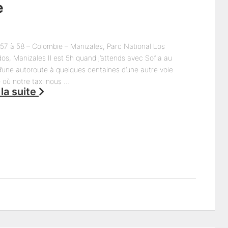
e
 57 à 58 – Colombie – Manizales, Parc National Los
s, Manizales Il est 5h quand j’attends avec Sofia au
d’une autoroute à quelques centaines d’une autre voie
e où notre taxi nous …
 la suite