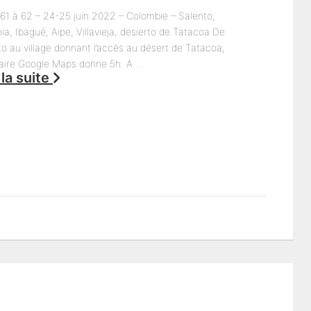
 61 à 62 – 24-25 juin 2022 – Colombie – Salento,
a, Ibagué, Aipe, Villavieja, desierto de Tatacoa De
o au village donnant l’accès au désert de Tatacoa,
éraire Google Maps donne 5h. A …
 la suite