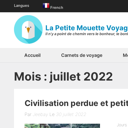
Aller
Langues
French
au
contenu
(Pressez
La Petite Mouette Voya
Entrée)
Il n’y a point de chemin vers le bonheur, le bo
Accueil
Carnets de voyage
Mo
Mois :
juillet 2022
Civilisation perdue et peti
Par
Jeebay
Le
30 juillet 2022
Jours 