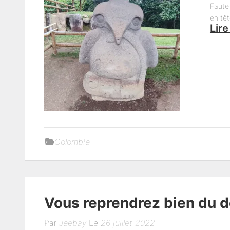
Faute 
en têt
Lire
Colombie
Vous reprendrez bien du d
Par
Jeebay
Le
26 juillet 2022