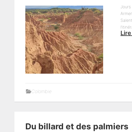
Jours
Armeni
Salent
l’itin
Lire
Colombie
Du billard et des palmiers