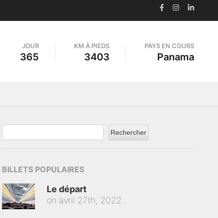
JOUR
KM À PIEDS
PAYS EN COURS
365
3403
Panama
Rechercher
BILLETS POPULAIRES
Le départ
on
avril 27th, 2022