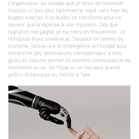
L’organisation du voyage que je tente de minimiser
toujours un peu plus (optimiser le trajet sans fixer les
étapes exactes ni la durée) se transforme pour ne
devenir que la réponse à une impulsion. Dès que
l’agitation me gagne, je me mets en mouvement. Le
Honduras étant similaire au Salvador en termes de
tourisme, j’utilise une IA (intelligence artificielle) pour
rechercher des destinations correspondant à mes
goûts et cela me permet de prendre connaissance de
l’existence du lac de Yojoa ou un des plus grands
jardins botaniques au monde à Tela.