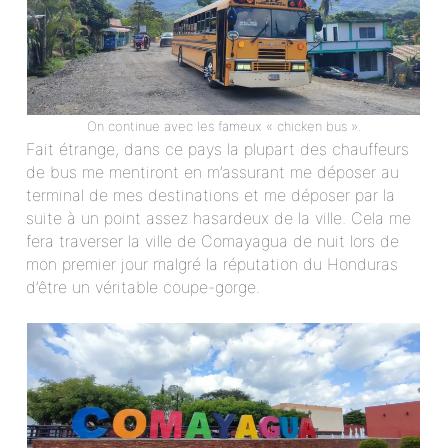
On continue avec les fameux « chicken bus ».
Fait étrange, dans ce pays la plupart des chauffeurs
de bus me mentiront en m’assurant me déposer au
terminal de mes destinations et me déposer par la
suite à un point assez hasardeux de la ville. Cela me
fera traverser la ville de Comayagua de nuit lors de
mon premier jour malgré la réputation du Honduras
d’être un véritable coupe-gorge.