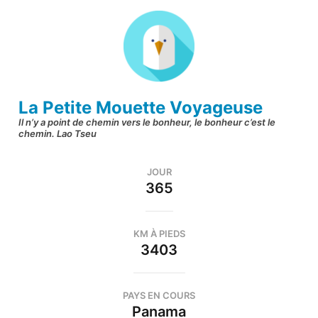
Aller
au
contenu
(Pressez
Entrée)
La Petite Mouette Voyageuse
Il n’y a point de chemin vers le bonheur, le bonheur c’est le
chemin. Lao Tseu
JOUR
365
KM À PIEDS
3403
PAYS EN COURS
Panama