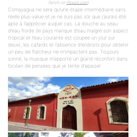
Servín on
Pexels.com
)
Comayagua ne sera qu’une étape intermédiaire sans
réelle plus-value et je ne suis pas sûr que j’aurais été
apte à l’apprécier auquel cas. La douche au seau
d’eau froide (le pays manque d’eau malgré son aspect
tropical et l’eau courante est coupée un jour sur
deux), les cafards et l’absence d’endroits pour obtenir
un peu de fraîcheur ne m’impactent pas. Toujours
sonné, la musique m’apporte un grand réconfort dans
l’océan de pensées que je tente d’apaiser.