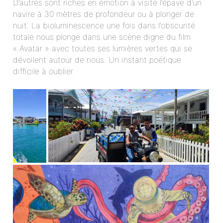
D’autres sont riches en émotion à visite l’épave d’un
navire à 30 mètres de profondeur ou à plonger de
nuit. La bioluminescence une fois dans l’obscurité
totale nous plonge dans une scène digne du film
« Avatar » avec toutes ses lumières vertes qui se
dévoilent autour de nous. Un instant poétique
difficile à oublier.