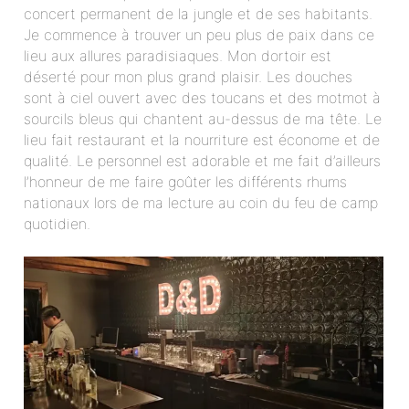
concert permanent de la jungle et de ses habitants.
Je commence à trouver un peu plus de paix dans ce
lieu aux allures paradisiaques. Mon dortoir est
déserté pour mon plus grand plaisir. Les douches
sont à ciel ouvert avec des toucans et des motmot à
sourcils bleus qui chantent au-dessus de ma tête. Le
lieu fait restaurant et la nourriture est économe et de
qualité. Le personnel est adorable et me fait d’ailleurs
l’honneur de me faire goûter les différents rhums
nationaux lors de ma lecture au coin du feu de camp
quotidien.