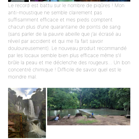
Le record est battu sur le nombre de piqûres ! Mon
anti-moustique ne semble clairement pas
suffisamment efficace et mes pieds comptent
chacun plus d’une quarantaine de points de sang
(sans parler de la pauvre abeille que j’ai écrasé au
réveil par accident et qui me l’a fait savoir
douloureusement). Le nouveau produit recommandé
par les locaux semble bien plus efficace même s’il
brûle la peau et me déclenche des rougeurs… Un bon
concentré chimique ! Difficile de savoir quel est le
moindre mal.