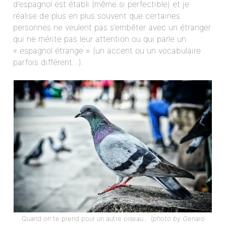
d’espagnol est établi (même si perfectible) et je
réalise de plus en plus souvent que certaines
personnes ne veulent pas s’embêter avec un étranger
qui ne mérite pas leur attention ou qui parle un
« espagnol étrange » (un accent ou un vocabulaire
parfois différent…).
Quand on te prend pour un autre oiseau… (
photo by Genaro