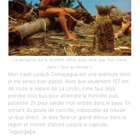
La sensation sur le moment d’être aussi isolé que Tom Hanks
dans « Seul au monde ».
Mon trajet jusqu’à Comayagua est une aventure dont
je me serais bien passé. Alors que seulement 157 km
de route la sépare de La Unión, il me faut déjà
prendre trois bus pour atteindre la frontière puis
patienter 2h pour valider mon entrée dans le pays. En
sortant du poste de contrôle, impossible de trouver
un bus direct. Je dois faire un grand détour dans la
région et monter d’abord jusqu’à la capitale,
Tegucigalpa.