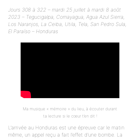
Jours 308 à 322 – mardi 25 juillet à mardi 8 août
2023 – Tegucigalpa, Comayagua, Agua Azul Sierra,
Los Naranjos, La Ceiba, Utila, Tela, San Pedro Sula,
El Paraíso – Honduras
Ma musique « mémoire » du lieu, à écouter durant
ta lecture si le cœur t’en dit !
L’arrivée au Honduras est une épreuve car le matin
même, un appel reçu a fait l’effet d’une bombe. La