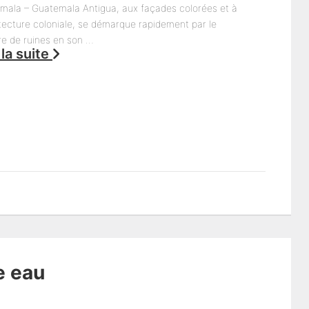
mala – Guatemala Antigua, aux façades colorées et à
itecture coloniale, se démarque rapidement par le
e de ruines en son …
 la suite
e eau