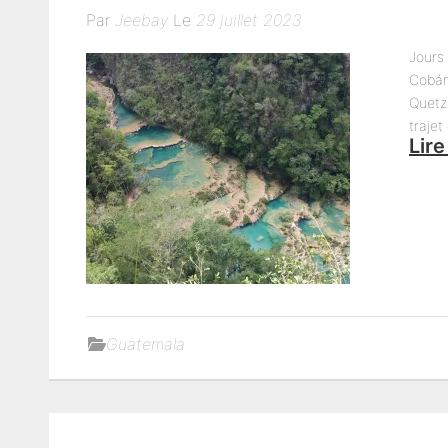
Par
Jeebay
Le
29 juillet 2023
Jours
Cobán
Quetz
trajet
Lire
Guatemala