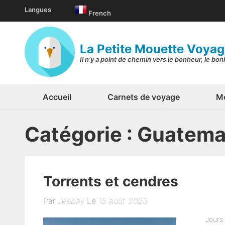
Aller
Langues
French
au
contenu
(Pressez
La Petite Mouette Voya
Entrée)
Il n’y a point de chemin vers le bonheur, le bo
Accueil
Carnets de voyage
Mo
Catégorie :
Guatema
Torrents et cendres
Par
Jeebay
Le
15 août 2023
Jours 