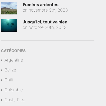
Fumées ardentes
on
novembre 9th, 2023
Jusqu’ici, tout va bien
on
octobre 30th, 2023
CATÉGORIES
Argentine
Belize
Chili
Colombie
Costa Rica