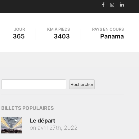
JOUR
KM À PIEDS
PAYS EN COURS
365
3403
Panama
Rechercher
BILLETS POPULAIRES
Le départ
on
avril 27th, 2022