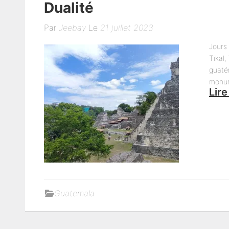
Dualité
Par
Jeebay
Le
21 juillet 2023
Jours 
Tikal,
guaté
monum
Lire
Guatemala