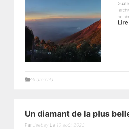
Guate
l’arch
nombr
Lire
Guatemala
Un diamant de la plus bell
Par
Jeebay
Le
10 août 2023