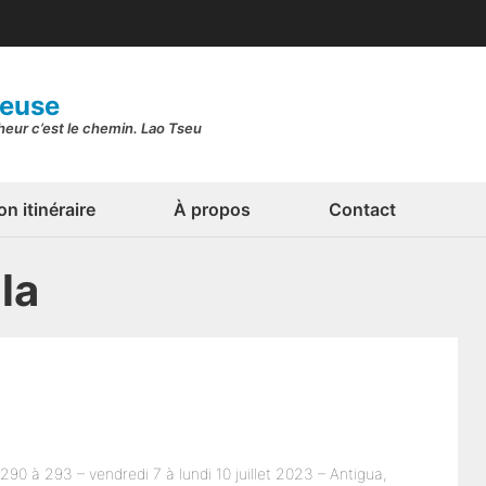
geuse
nheur c’est le chemin. Lao Tseu
n itinéraire
À propos
Contact
la
290 à 293 – vendredi 7 à lundi 10 juillet 2023 – Antigua,