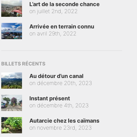
L’art de la seconde chance
on
juillet 2nd, 2022
Arrivée en terrain connu
on
avril 29th, 2022
BILLETS RÉCENTS
Au détour d’un canal
on
décembre 20th, 2023
Instant présent
on
décembre 4th, 2023
Autarcie chez les caïmans
on
novembre 23rd, 2023