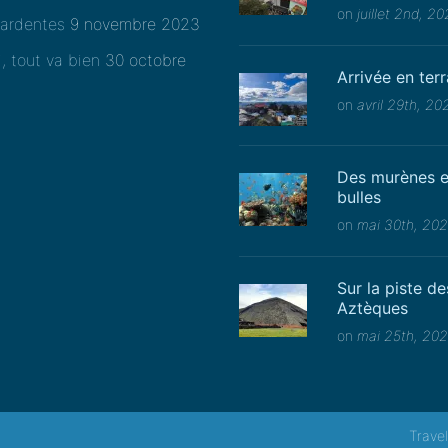
on
juillet 2nd, 2
ardentes
9 novembre 2023
i, tout va bien
30 octobre
Arrivée en ter
on
avril 29th, 20
Des murènes e
bulles
on
mai 30th, 20
Sur la piste de
Aztèques
on
mai 25th, 20
Trave