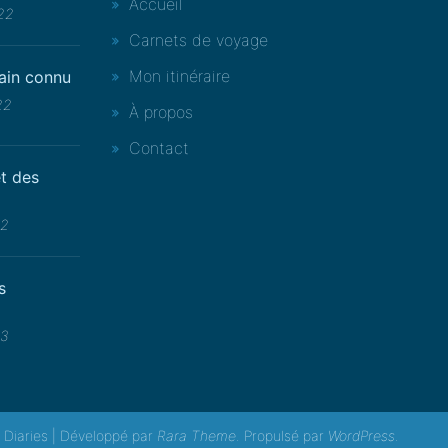
Accueil
022
Carnets de voyage
Mon itinéraire
rain connu
22
À propos
Contact
t des
22
s
23
l Diaries | Développé par
Rara Theme
. Propulsé par
WordPress
.