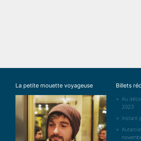
La petite mouette voyageuse
Billets ré
Au détou
2023
Instant 
Autarci
novemb