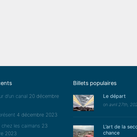
cents
Billets populaires
r d’un canal
20 décembre
Le départ
on
avril 27th, 20
présent
4 décembre 2023
e chez les caïmans
23
L’art de la se
chance
re 2023