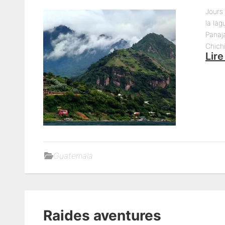
Jours 
la lag
Panaj
Chich
Lire
Guatemala
Raides aventures