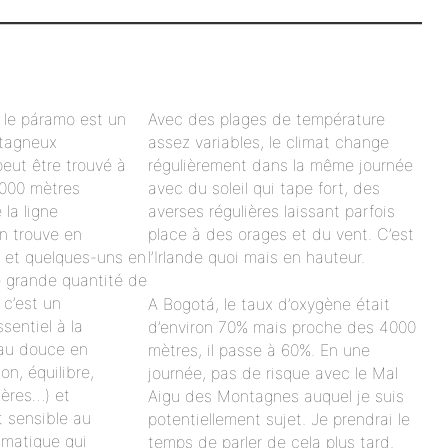
, le páramo est un
Avec des plages de température
tagneux
assez variables, le climat change
 peut être trouvé à
régulièrement dans la même journée
3000 mètres
avec du soleil qui tape fort, des
 la ligne
averses régulières laissant parfois
en trouve en
place à des orages et du vent. C’est
 et quelques-uns en
l’Irlande quoi mais en hauteur.
e grande quantité de
 c’est un
A Bogotá, le taux d’oxygène était
sentiel à la
d’environ 70% mais proche des 4000
eau douce en
mètres, il passe à 60%. En une
on, équilibre,
journée, pas de risque avec le Mal
ières…) et
Aigu des Montagnes auquel je suis
 sensible au
potentiellement sujet. Je prendrai le
imatique qui
temps de parler de cela plus tard.