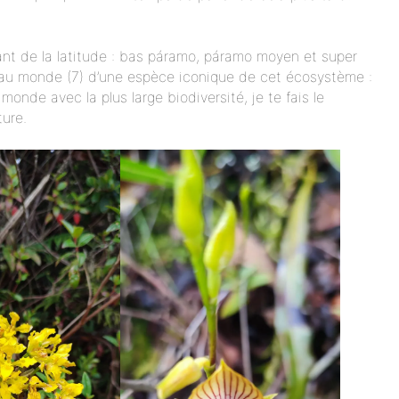
ant de la latitude : bas páramo, páramo moyen et super
 au monde (7) d’une espèce iconique de cet écosystème :
onde avec la plus large biodiversité, je te fais le
ure.