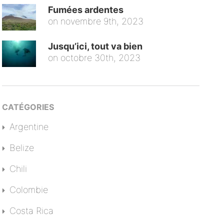
Fumées ardentes
on
novembre 9th, 2023
Jusqu’ici, tout va bien
on
octobre 30th, 2023
CATÉGORIES
Argentine
Belize
Chili
Colombie
Costa Rica