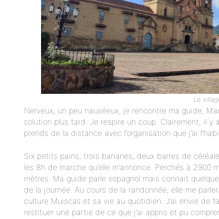
Le villa
Nerveux, un peu nauséeux, je rencontre ma guide, Mari
solution plus tard. Je respire un coup. Clairement, il 
prends de la distance avec l’organisation que j’ai l’ha
Six petits pains, trois bananes, deux barres de céréale
les 8h de marche qu’elle m’annonce. Perchés à 2900 mè
mètres. Ma guide parle espagnol mais connait quelques
de la journée. Au cours de la randonnée, elle me parlera
culture Muiscas et sa vie au quotidien. J’ai envie de fa
restituer une partie de ce que j’ai appris et pu compr