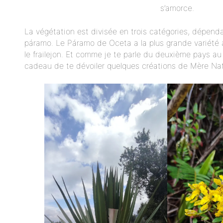
s’amorce.
La végétation est divisée en trois catégories, dépend
páramo. Le Páramo de Oceta a la plus grande variété
le frailejon. Et comme je te parle du deuxième pays au m
cadeau de te dévoiler quelques créations de Mère Nat