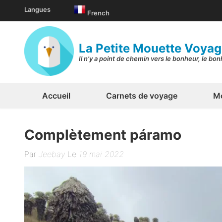
Aller
Langues
French
au
contenu
(Pressez
La Petite Mouette Voya
Entrée)
Il n’y a point de chemin vers le bonheur, le bo
Accueil
Carnets de voyage
Mo
Complètement páramo
Par
Jeebay
Le
19 mai 2022