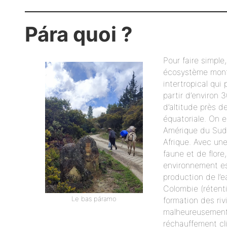
Pára quoi ?
Pour faire simple
écosystème mon
intertropical qui
partir d’environ 
d’altitude près de
équatoriale. On 
Amérique du Sud
Afrique. Avec un
faune et de flore,
environnement es
production de l’
Colombie (rétenti
Le bas páramo
formation des riv
malheureusement
réchauffement cl