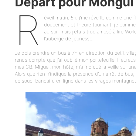
Départ pour Mongui
R
éveil matin, 5h, j’me réveille comme une f
doucement et l’heure tournant, je commen
au soir mais j’étais trop amusé à lire W
l’auberge de jeunesse.
Je dois prendre un bus à 7h en direction du petit vill
rends compte que j’ai oublié mon portefeuille. Heureus
mes CB. Miguel, mon hôte, m’a indiqué la veille sur une 
Alors que rien n’indique la présence d’un arrêt de bus,
ce souci bancaire en ligne dans les virages montagne