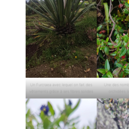
Un Furcraea avec lequel on fait des
Une des nombr
vêtements grâce à ses fibres solides
orchidées (i