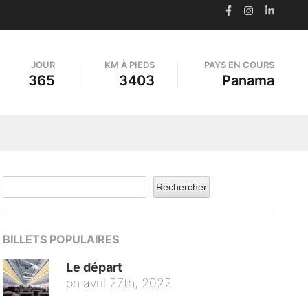
JOUR
KM À PIEDS
PAYS EN COURS
365
3403
Panama
Rechercher
BILLETS POPULAIRES
Le départ
on
avril 27th, 2022