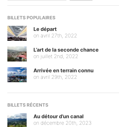
BILLETS POPULAIRES
Le départ
on
avril 27th, 2022
L’art de la seconde chance
on
juillet 2nd, 2022
Arrivée en terrain connu
on
avril 29th, 2022
BILLETS RÉCENTS
Au détour d’un canal
on
décembre 20th, 2023