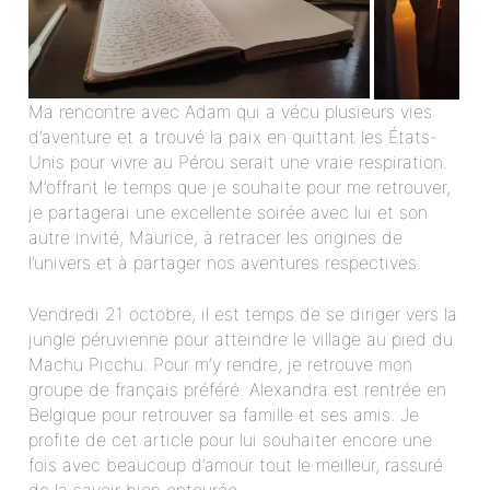
Ma rencontre avec Adam qui a vécu plusieurs vies
d’aventure et a trouvé la paix en quittant les États-
Unis pour vivre au Pérou serait une vraie respiration.
M’offrant le temps que je souhaite pour me retrouver,
je partagerai une excellente soirée avec lui et son
autre invité, Maurice, à retracer les origines de
l’univers et à partager nos aventures respectives.
Vendredi 21 octobre, il est temps de se diriger vers la
jungle péruvienne pour atteindre le village au pied du
Machu Picchu. Pour m’y rendre, je retrouve mon
groupe de français préféré. Alexandra est rentrée en
Belgique pour retrouver sa famille et ses amis. Je
profite de cet article pour lui souhaiter encore une
fois avec beaucoup d’amour tout le meilleur, rassuré
de la savoir bien entourée.