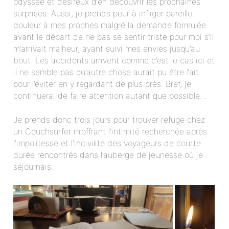
odyssée et désireux d’en découvrir les prochaines
surprises. Aussi, je prends peur à infliger pareille
douleur à mes proches malgré la demande formulée
avant le départ de ne pas se sentir triste pour moi s’il
m’arrivait malheur, ayant suivi mes envies jusqu’au
bout. Les accidents arrivent comme c’est le cas ici et
il ne semble pas qu’autre chose aurait pu être fait
pour l’éviter en y regardant de plus près. Bref, je
continuerai de faire attention autant que possible…
Je prends donc trois jours pour trouver refuge chez
un Couchsurfer m’offrant l’intimité recherchée après
l’impolitesse et l’incivilité des voyageurs de courte
durée rencontrés dans l’auberge de jeunesse où je
séjournais.