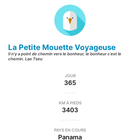
Aller
au
contenu
(Pressez
Entrée)
La Petite Mouette Voyageuse
Il n’y a point de chemin vers le bonheur, le bonheur c’est le
chemin. Lao Tseu
JOUR
365
KM À PIEDS
3403
PAYS EN COURS
Panama