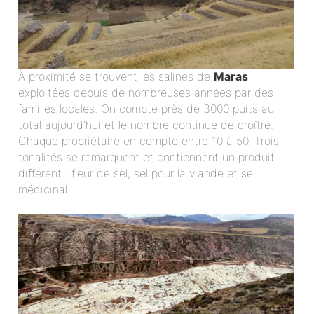
À proximité se trouvent les salines de
Maras
exploitées depuis de nombreuses années par des
familles locales. On compte près de 3000 puits au
total aujourd’hui et le nombre continue de croître.
Chaque propriétaire en compte entre 10 à 50. Trois
tonalités se remarquent et contiennent un produit
différent : fleur de sel, sel pour la viande et sel
médicinal.