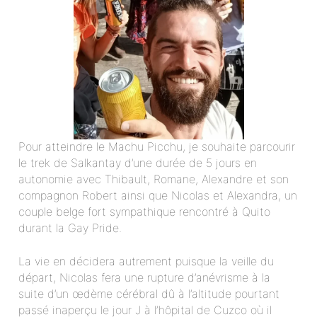
Pour atteindre le Machu Picchu, je souhaite parcourir
le trek de Salkantay d’une durée de 5 jours en
autonomie avec Thibault, Romane, Alexandre et son
compagnon Robert ainsi que Nicolas et Alexandra, un
couple belge fort sympathique rencontré à Quito
durant la Gay Pride.
La vie en décidera autrement puisque la veille du
départ, Nicolas fera une rupture d’anévrisme à la
suite d’un œdème cérébral dû à l’altitude pourtant
passé inaperçu le jour J à l’hôpital de Cuzco où il