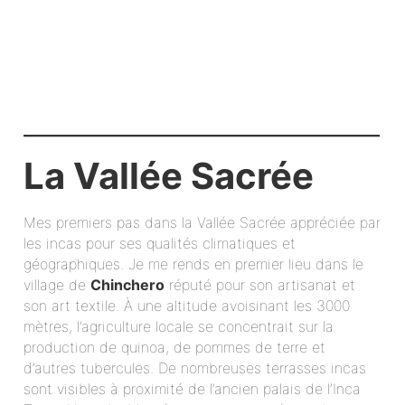
La Vallée Sacrée
Mes premiers pas dans la Vallée Sacrée appréciée par
les incas pour ses qualités climatiques et
géographiques. Je me rends en premier lieu dans le
village de
Chinchero
réputé pour son artisanat et
son art textile. À une altitude avoisinant les 3000
mètres, l’agriculture locale se concentrait sur la
production de quinoa, de pommes de terre et
d’autres tubercules. De nombreuses terrasses incas
sont visibles à proximité de l’ancien palais de l’Inca