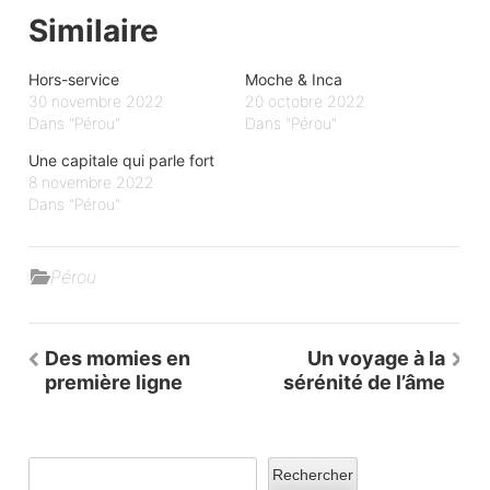
Similaire
Hors-service
Moche & Inca
30 novembre 2022
20 octobre 2022
Dans "Pérou"
Dans "Pérou"
Une capitale qui parle fort
8 novembre 2022
Dans "Pérou"
Pérou
Navigation
Des momies en
Un voyage à la
de
première ligne
sérénité de l’âme
l’article
Rechercher