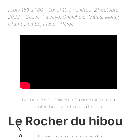
Jours 169 à 180 – Lundi 10 à vendredi 21 octobre
2022 – Cuzco, Palcoyo, Chinchero, Maras, Moray,
Ollantaytambo, Pisac – Pérou
La musique « mémoire » de ma visite sur ce lieu, à
écouter durant la lecture si ça te tente !
Le Rocher du hibou
travers mes premiers pas dans