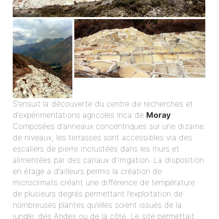
S’ensuit la découverte du centre de recherches et
d’expérimentations agricoles Inca de
Moray
.
Composées d’anneaux concentriques sur une dizaine
de niveaux, les terrasses sont accessibles via des
escaliers de pierre incrustées dans les murs et
alimentées par des canaux d’irrigation. La disposition
en étage a d’ailleurs permis la création de
microclimats créant une différence de température
de plusieurs degrés permettant l’exploitation de
nombreuses plantes qu’elles soient issues de la
jungle, des Andes ou de la côte. Le site permettait