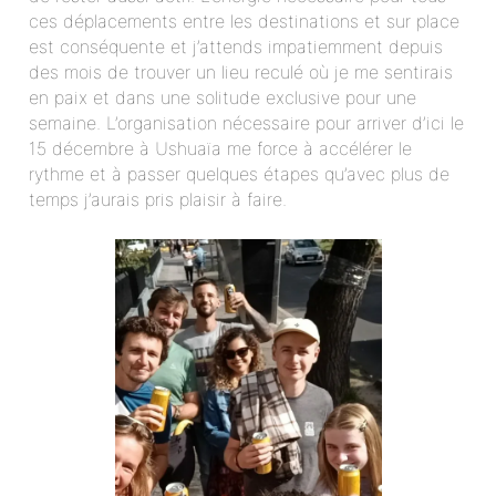
ces déplacements entre les destinations et sur place
est conséquente et j’attends impatiemment depuis
des mois de trouver un lieu reculé où je me sentirais
en paix et dans une solitude exclusive pour une
semaine. L’organisation nécessaire pour arriver d’ici le
15 décembre à Ushuaïa me force à accélérer le
rythme et à passer quelques étapes qu’avec plus de
temps j’aurais pris plaisir à faire.